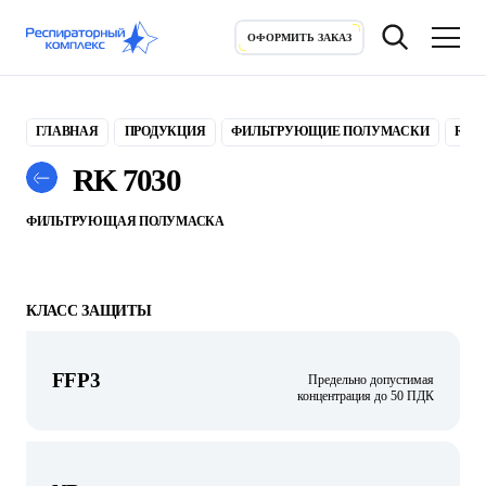
ОФОРМИТЬ ЗАКАЗ
ОФОРМИТЬ ЗАКАЗ
ГЛАВНАЯ
ПРОДУКЦИЯ
ФИЛЬТРУЮЩИЕ ПОЛУМАСКИ
RK 7
RK 7030
ФИЛЬТРУЮЩАЯ ПОЛУМАСКА
КЛАСС ЗАЩИТЫ
FFP3
Предельно допустимая
концентрация до 50 ПДК