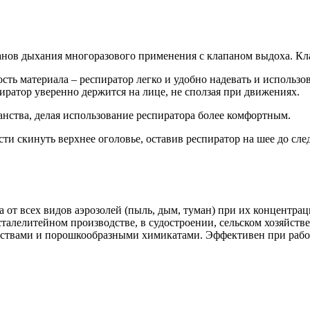
нов дыхания многоразового применения с клапаном выдоха. Кл
ь материала – респиратор легко и удобно надевать и использов
иратор уверенно держится на лице, не сползая при движениях.
анства, делая использование респиратора более комфортным.
ти скинуть верхнее оголовье, оставив респиратор на шее до сл
 от всех видов аэрозолей (пыль, дым, туман) при их концентра
талелитейном производстве, в судостроении, сельском хозяйств
ествами и порошкообразными химикатами. Эффективен при рабо