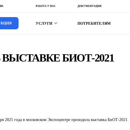
ВА
РАБОТА У НАС
ДОКУМЕНТАЦИЯ
УСЛУГИ
ПОТРЕБИТЕЛЯМ
УКЦИЯ
УКЦИЯ
ПРОМЫШЛЕННЫМ ПРЕДПРИЯТИЯМ
МЕДИЦИНСКИМ УЧРЕЖДЕНИЯМ
 ВЫСТАВКЕ БИОТ-2021
ТОРГОВЫМ ОРГАНИЗАЦИЯМ
бря 2021 года в московском Экспоцентре проходила выставка
БиОТ-2021.