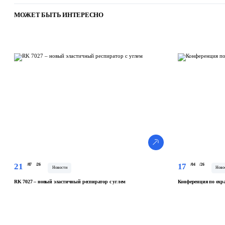
МОЖЕТ БЫТЬ ИНТЕРЕСНО
21
17
/07
/26
/04
/26
Новости
Ново
RK 7027 – новый эластичный респиратор с углем
Конференция по охра