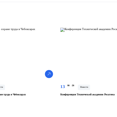
13
/04
/26
сти
Новости
не труда в Чебоксарах
Конференция Технической академии Росатома