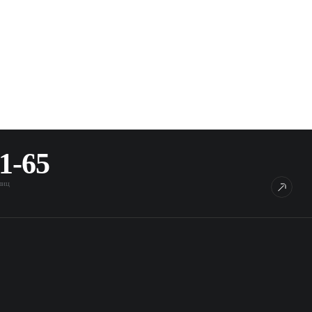
11-65
лиц