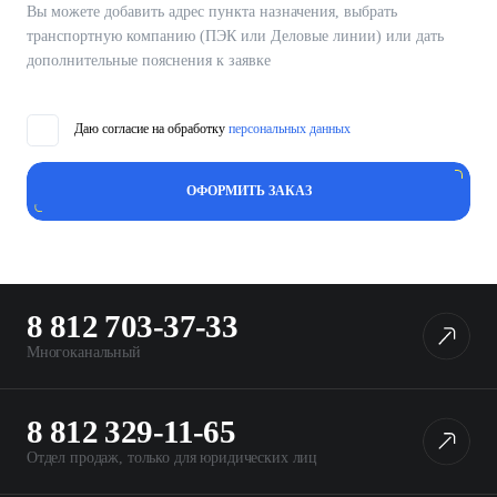
Вы можете добавить адрес пункта назначения, выбрать
транспортную компанию (ПЭК или Деловые линии) или дать
дополнительные пояснения к заявке
Даю согласие на обработку
персональных данных
ОФОРМИТЬ ЗАКАЗ
ОФОРМИТЬ ЗАКАЗ
8 812 703-37-33
Многоканальный
8 812 329-11-65
Отдел продаж, только для юридических лиц